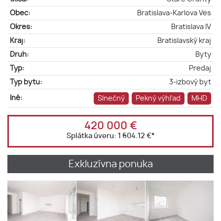
Obec:
Bratislava-Karlova Ves
Okres:
Bratislava IV
Kraj:
Bratislavský kraj
Druh:
Byty
Typ:
Predaj
Typ bytu:
3-izbový byt
Iné:
Slnečný
Pekný výhľad
MHD
420 000 €
Splátka úveru:
1 604.12 €
*
Exkluzívna ponuka