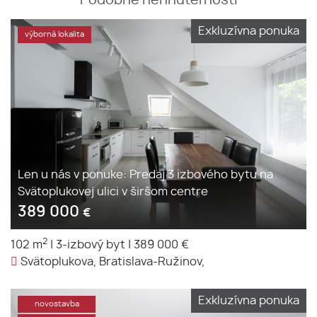
Podobné nehnuteľnosti
Exkluzívna ponuka
výborná lokalita
Len u nás v ponuke: Predaj 3 izbového bytu na
Svätoplukovej ulici v širšom centre
389 000
€
2
102 m
|
3-izbový byt
|
389 000 €
Svätoplukova, Bratislava-Ružinov,
Exkluzívna ponuka
novostavba