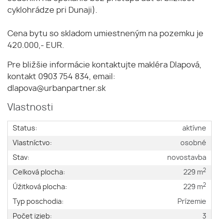
cyklohrádze pri Dunaji).
Cena bytu so skladom umiestneným na pozemku je
420.000,- EUR.
Pre bližšie informácie kontaktujte makléra Dlapová,
kontakt 0903 754 834, email:
dlapova@urbanpartner.sk
Vlastnosti
Status:
aktívne
Vlastníctvo:
osobné
Stav:
novostavba
2
Celková plocha:
229 m
2
Úžitková plocha:
229 m
Typ poschodia:
Prízemie
Počet izieb:
3