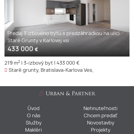
Predaj 3 izbového bytu s predzáhradkou na ulici
Staré Grunty v Karlovej vsi
433 000
€
2
219 m
|
3-izbový byt
|
433 000 €
Staré grunty, Bratislava-Karlova Ves,
Úvod
Nehnuteľnosti
O nás
Chcem predať
Služby
Novostavby
Makléri
Projekty