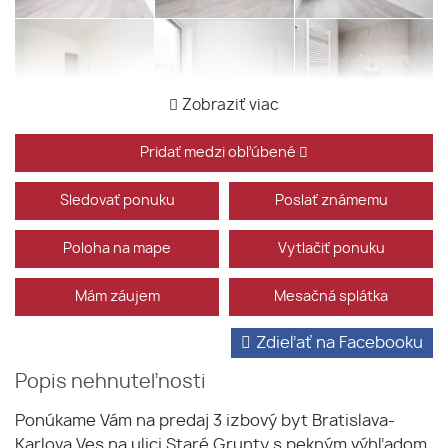
Zobraziť viac
Pridať medzi obľúbené
Sledovať ponuku
Poslať známemu
Poloha na mape
Vytlačiť ponuku
Mám záujem
Mesačná splátka
Zdieľať na Facebooku
Popis nehnuteľnosti
Ponúkame Vám na predaj 3 izbový byt Bratislava-
Karlova Ves na ulici Staré Grunty s pekným výhľadom