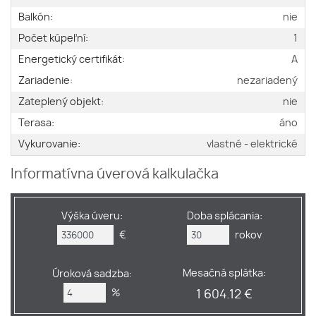
Balkón:
nie
Počet kúpeľní:
1
Energetický certifikát:
A
Zariadenie:
nezariadený
Zateplený objekt:
nie
Terasa:
áno
Vykurovanie:
vlastné - elektrické
Informatívna úverová kalkulačka
Výška úveru:
Doba splácania:
€
rokov
Mesačná splátka:
Úroková sadzba:
%
1 604.12 €