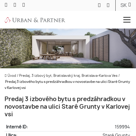
SK
Úvod
/
Predaj, 3 izbový byt, Bratislavský kraj, Bratislava-Karlova Ves
/
Predaj 3 izbového bytu s predzáhradkou v novostavbe na ulici Staré Grunty
v Karlovej vsi
Predaj 3 izbového bytu s predzáhradkou v
novostavbe na ulici Staré Grunty v Karlovej
vsi
Interné ID:
159994
Ulica:
Staré Grunty