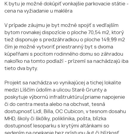
K bytu je možné dokúpiť vonkajšie parkovacie státie -
cena na vyžiadanie u makléra
V prípade záujmu je byt možné spojiť s vedľajším
bytom rovnakej dispozície o ploche 70,54 m2, ktorý
tiež disponuje s predzáhradkou o ploche 149,99 m2
čím je možné vytvoriť priestranný byt s dvoma
kúpeľňami s pocitom rodinného domu so záhradou
nakoľko na tomto podlaží - prízemí sa nachádzajú iba
tieto dva byty.
Projekt sa nachádza vo vynikajúcej a tichej lokalite
medzi Líščím údolím a ulicou Staré Grunty a
poskytuje výbornú infraštruktúru(priame napojenie
či do centra mesta alebo na obchvat, tesná
dostupnosť Lidl, Billa, OC Cubicon, v tesnom dosahu
MHD, školy či škôlky, poliklinika, pošta, blízka
dostupnosť lesoparku s krytými altánkami so
sedením na opekanie bez prístupu áut či blízkosť