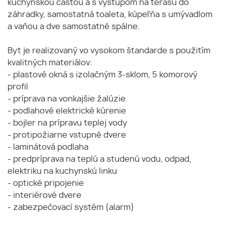
kuchynskou časťou a s výstupom na terasu do
záhradky, samostatná toaleta, kúpeľňa s umývadlom
a vaňou a dve samostatné spálne.
Byt je realizovaný vo vysokom štandarde s použitím
kvalitných materiálov:
- plastové okná s izolačným 3-sklom, 5 komorový
profil
- príprava na vonkajšie žalúzie
- podlahové elektrické kúrenie
- bojler na prípravu teplej vody
- protipožiarne vstupné dvere
- laminátová podlaha
- predpríprava na teplú a studenú vodu, odpad,
elektriku na kuchynskú linku
- optické pripojenie
- interiérové dvere
- zabezpečovací systém (alarm)