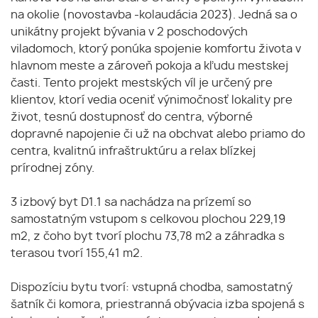
na okolie (novostavba -kolaudácia 2023). Jedná sa o
unikátny projekt bývania v 2 poschodových
viladomoch, ktorý ponúka spojenie komfortu života v
hlavnom meste a zároveň pokoja a kľudu mestskej
časti. Tento projekt mestských víl je určený pre
klientov, ktorí vedia oceniť výnimočnosť lokality pre
život, tesnú dostupnosť do centra, výborné
dopravné napojenie či už na obchvat alebo priamo do
centra, kvalitnú infraštruktúru a relax blízkej
prírodnej zóny.
3 izbový byt D1.1 sa nachádza na prízemí so
samostatným vstupom s celkovou plochou 229,19
m2, z čoho byt tvorí plochu 73,78 m2 a záhradka s
terasou tvorí 155,41 m2.
Dispozíciu bytu tvorí: vstupná chodba, samostatný
šatník či komora, priestranná obývacia izba spojená s