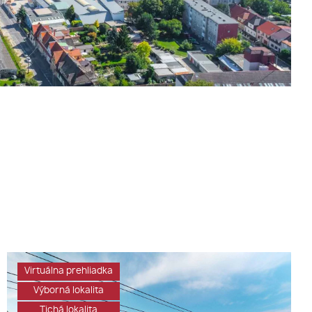
Virtuálna prehliadka
Výborná lokalita
Tichá lokalita