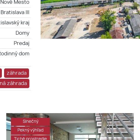
a-Nové Mesto
Bratislava III
islavský kraj
Domy
Predaj
Rodinný dom
záhrada
ná záhrada
Slnečný
Pekný výhľad
Tiché prostredie