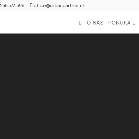
 255 573 595
office@urbanpartner.sk
O NÁS
PONUKA