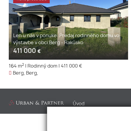
Len u nás v ponuke: Predaj rodinného domu vo
výstavbe v obci Berg - Rakúsko
411 000
€
2
164 m
|
Rodinný dom
|
411 000 €
Berg, Berg,
Úvod
O nás
Služby
Makléri