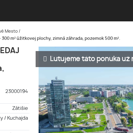
Nové Mesto
/
300 m² úžitkovej plochy, zimná záhrada, pozemok 500 m².
EDAJ
Ľutujeme táto ponuka už n
a,
23000194
Zátišie
y / Kuchajda