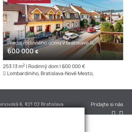
Predaj rodinného domu v Bratislave III.
600 000
€
2
253.13 m
|
Rodinný dom
|
600 000 €
Lombardiniho, Bratislava-Nové Mesto,
inovská 6, 821 02 Bratislava
Pridajte si nás
1 901 705 052
1 255 573 595
ice@urbanpartner.sk