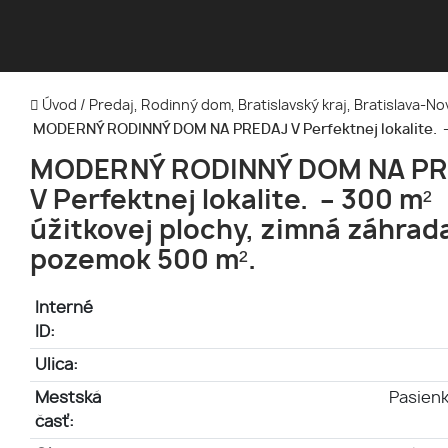
Úvod
/
Predaj, Rodinný dom, Bratislavský kraj, Bratislava-
MODERNÝ RODINNÝ DOM NA PREDAJ V Perfektnej lokalite. – 
MODERNÝ RODINNÝ DOM NA PR
V Perfektnej lokalite. – 300 m²
úžitkovej plochy, zimná záhrad
pozemok 500 m².
Interné
ID:
Ulica:
Mestská
Pasienk
časť: