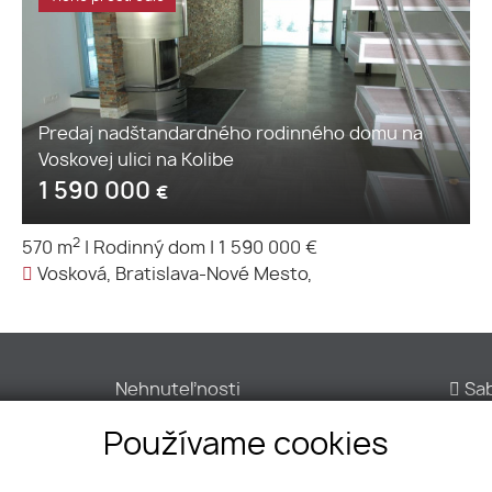
Predaj nadštandardného rodinného domu na
Voskovej ulici na Kolibe
1 590 000
€
2
570 m
|
Rodinný dom
|
1 590 000 €
Vosková, Bratislava-Nové Mesto,
Nehnuteľnosti
Sab
Chcem predať
+42
Používame cookies
Novostavby
+42
Projekty
off