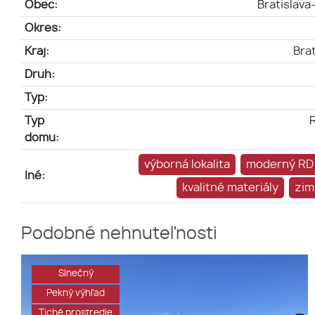
Obec:
Bratislav
Okres:
Kraj:
Brat
Druh:
Typ:
Typ
domu:
výborná lokalita
moderný RD
Iné:
kvalitné materiály
zim
Podobné nehnuteľnosti
Slnečný
Pekný výhľad
Tiché prostredie