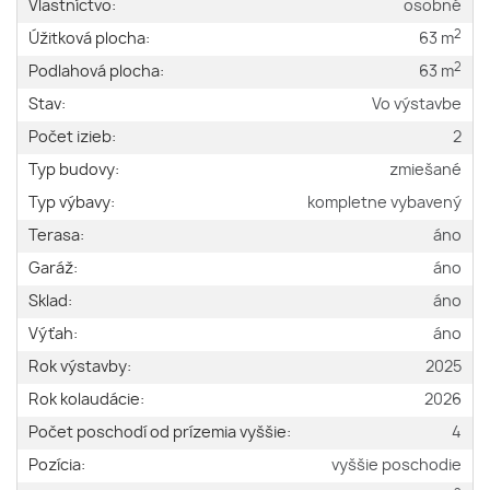
Vlastníctvo:
osobné
2
Úžitková plocha:
63 m
2
Podlahová plocha:
63 m
Stav:
Vo výstavbe
Počet izieb:
2
Typ budovy:
zmiešané
Typ výbavy:
kompletne vybavený
Terasa:
áno
Garáž:
áno
Sklad:
áno
Výťah:
áno
Rok výstavby:
2025
Rok kolaudácie:
2026
Počet poschodí od prízemia vyššie:
4
Pozícia:
vyššie poschodie