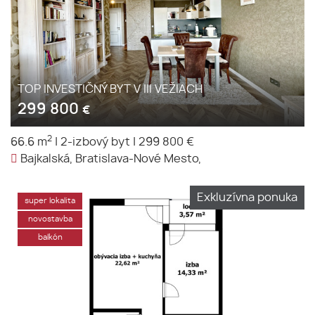
TOP INVESTIČNÝ BYT V III VEŽIACH
299 800
€
2
66.6 m
|
2-izbový byt
|
299 800 €
Bajkalská, Bratislava-Nové Mesto,
Exkluzívna ponuka
super lokalita
novostavba
balkón