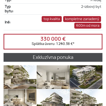
Typ:
Predaj
Typ
2-izbový byt
bytu:
top kvalita
kompletne zariadený
Iné:
600m od mora
330 000 €
Splátka úveru:
1 260.38 €
*
Exkluzívna ponuka