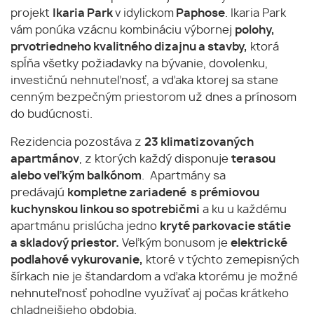
projekt
Ikaria Park
v idylickom
Paphose
. Ikaria Park
vám ponúka vzácnu kombináciu výbornej
polohy,
prvotriedneho kvalitného dizajnu a stavby,
ktorá
spĺňa všetky požiadavky na bývanie, dovolenku,
investičnú nehnuteľnosť, a vďaka ktorej sa stane
cenným bezpečným priestorom už dnes a prínosom
do budúcnosti.
Rezidencia pozostáva z
23 klimatizovaných
apartmánov
, z ktorých každý disponuje
terasou
alebo veľkým balkónom
. Apartmány sa
predávajú
kompletne zariadené s prémiovou
kuchynskou linkou so spotrebičmi
a ku u každému
apartmánu prislúcha jedno
kryté parkovacie státie
a skladový priestor.
Veľkým bonusom je
elektrické
podlahové vykurovanie,
ktoré v týchto zemepisných
šírkach nie je štandardom a vďaka ktorému je možné
nehnuteľnosť pohodlne využívať aj počas krátkeho
chladnejšieho obdobia.