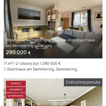
Predaj rekreačného apartmánu v obci Steinhaus
am Semmering v Rakúsku
290 000
€
2
71 m
|
2-izbový byt
|
290 000 €
Steinhaus am Semmering, Semmering,
Exkluzívna ponuka
slnečný
zariadený
priestranný