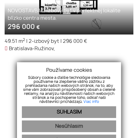
NOVOSTAVBA 2 izbový byt v perfektnej lokalite
blízko centra mesta.
296 000
€
2
49.51 m
|
2-izbový byt
|
296 000 €
Bratislava-Ružinov,
Používame cookies
Súbory cookie a ďalšie technológie sledovania
používame na zlepšenie vášho zážitku z
prehliadania našich webových stránok, na to, aby
Úvod
Nehnuteľnosti
sme vám zobrazovali prispôsobený obsah a cielené
reklamy, na analýzu návštevnosti našich webových
O nás
Chcem predať
stránok a na pochopenie toho, odkiaľ naši
návštevníci prichádzajú.
Viac info
Služby
Novostavby
Makléri
Projekty
SÚHLASÍM
Referencie
Kontakt
Cenník služieb
Garančný fond
Nesúhlasím
Sabinovská 6, 821 02 Bratislava