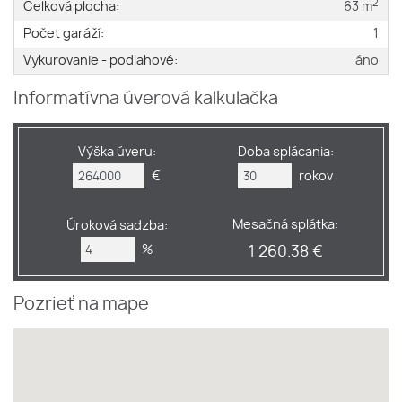
2
Celková plocha:
63 m
Počet garáží:
1
Vykurovanie - podlahové:
áno
Informatívna úverová kalkulačka
Výška úveru:
Doba splácania:
€
rokov
Mesačná splátka:
Úroková sadzba:
%
1 260.38 €
Pozrieť na mape