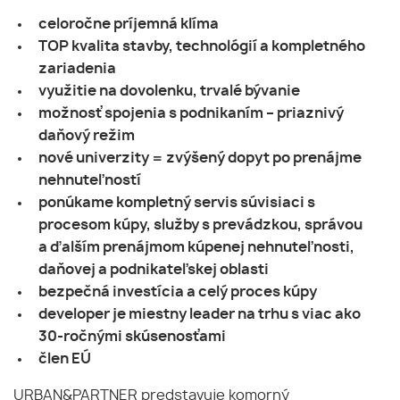
celoročne príjemná klíma
TOP kvalita stavby, technológií a kompletného
zariadenia
využitie na dovolenku, trvalé bývanie
možnosť spojenia s podnikaním – priaznivý
daňový režim
nové univerzity = zvýšený dopyt po prenájme
nehnuteľností
ponúkame kompletný servis súvisiaci s
procesom kúpy, služby s prevádzkou, správou
a ďalším prenájmom kúpenej nehnuteľnosti,
daňovej a podnikateľskej oblasti
bezpečná investícia a celý proces kúpy
developer je miestny leader na trhu s viac ako
30-ročnými skúsenosťami
člen EÚ
URBAN&PARTNER predstavuje komorný