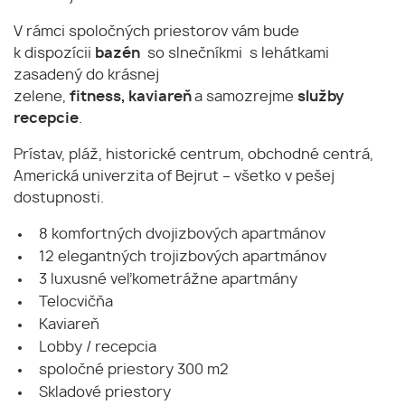
V rámci spoločných priestorov vám bude
k dispozícii
bazén
so slnečníkmi s lehátkami
zasadený do krásnej
zelene,
fitness, kaviareň
a samozrejme
služby
recepcie
.
Prístav, pláž, historické centrum, obchodné centrá,
Americká univerzita of Bejrut – všetko v pešej
dostupnosti.
8 komfortných dvojizbových apartmánov
12 elegantných trojizbových apartmánov
3 luxusné veľkometrážne apartmány
Telocvičňa
Kaviareň
Lobby / recepcia
spoločné priestory 300 m2
Skladové priestory