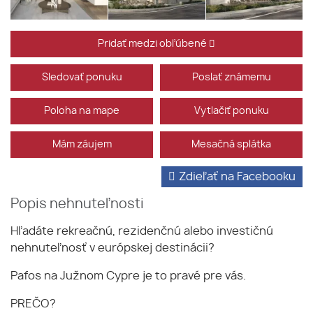
Pridať medzi obľúbené
Sledovať ponuku
Poslať známemu
Poloha na mape
Vytlačiť ponuku
Mám záujem
Mesačná splátka
Zdieľať na Facebooku
Popis nehnuteľnosti
Hľadáte rekreačnú, rezidenčnú alebo investičnú
nehnuteľnosť v európskej destinácii?
Pafos na Južnom Cypre je to pravé pre vás.
PREČO?