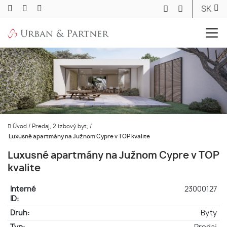
SK
Úvod
/
Predaj, 2 izbový byt,
/
Luxusné apartmány na Južnom Cypre v TOP kvalite
Luxusné apartmány na Južnom Cypre v TOP
kvalite
Interné
23000127
ID:
Druh:
Byty