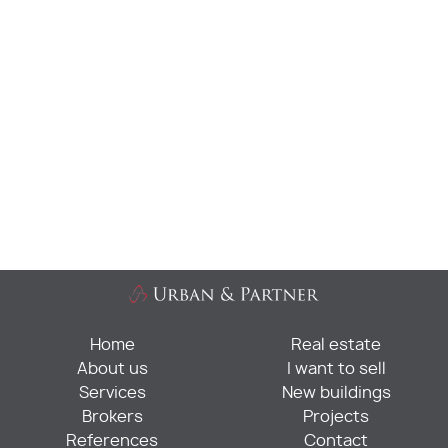
Home
Real estate
About us
I want to sell
Services
New buildings
Brokers
Projects
References
Contact