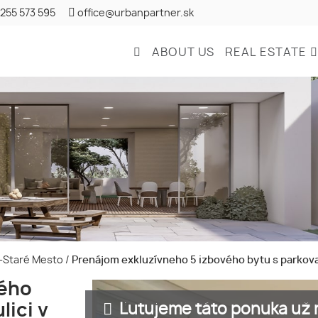
 255 573 595
office@urbanpartner.sk
ABOUT US
REAL ESTATE
ava-Staré Mesto
/
Prenájom exkluzívneho 5 izbového bytu s parkovan
vého
Ľutujeme táto ponuka už n
lici v