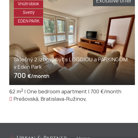
Exclusive offer
Vnútroblok
Svetlý
EDEN PARK
Slnečný 2 izbový byt s LOGGIOU a PARKINGOM
v Eden Park
700
€/month
2
62 m
|
One bedroom apartment
|
700 €/month
Prešovská, Bratislava-Ružinov,