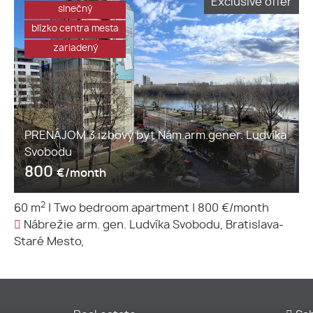
Exclusive offer
slnečný
blízko centra mesta
zariadený
PRENÁJOM 3 izbový byt Nám.arm.gener. Ludvíka
Svobodu
800
€/month
2
60 m
|
Two bedroom apartment
|
800 €/month
Nábrežie arm. gen. Ludvíka Svobodu, Bratislava-
Staré Mesto,