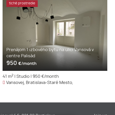
tiché prostredie
Prenájom 1 izbového bytu na ulici Vansová v
centre Palisád
950
€/month
2
41 m
|
Studio
|
950 €/month
Vansovej, Bratislava-Staré Mesto,