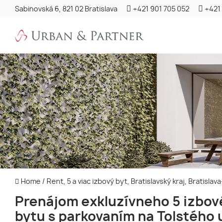
Sabinovská 6, 821 02 Bratislava
+421 901 705 052
+421
Home
/
Rent, 5 a viac izbový byt, Bratislavský kraj, Bratisl
Prenájom exkluzívneho 5 izbo
bytu s parkovaním na Tolstého u