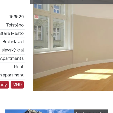
159529
Tolstého
-Staré Mesto
Bratislava I
islavský kraj
Apartments
Rent
m apartment
ody
MHD