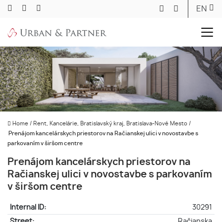
EN
Home
/
Rent, Kancelárie, Bratislavský kraj, Bratislava-Nové Mesto
/
Prenájom kancelárskych priestorov na Račianskej ulici v novostavbe s
parkovaním v širšom centre
Prenájom kancelárskych priestorov na
Račianskej ulici v novostavbe s parkovaním
v širšom centre
Internal ID:
30291
Street:
Račianska