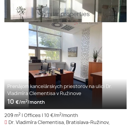
Similar properties
Prenájom kancelárskych priestorov na ulici Dr.
Vladimíra Clementisa v Ružinove
10
2
€/m
/month
2
2
209 m
|
Offices
|
10 €/m
/month
Dr. Vladimíra Clementisa, Bratislava-Ružinov,