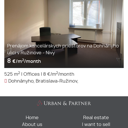
Prenájom kancelárskych priestorov na Dohnányho
ulici v Ružinove - Nivy
8
2
€/m
/month
2
2
525 m
|
Offices
|
8 €/m
/month
Dohnányho, Bratislava-Ružinov,
Home
Real estate
About us
I want to sell