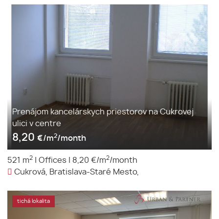
Prenájom kancelárskych priestorov na Cukrovej
ulici v centre
8,20
2
€/m
/month
2
2
521 m
|
Offices
|
8,20 €/m
/month
Cukrová, Bratislava-Staré Mesto,
tichá lokalita